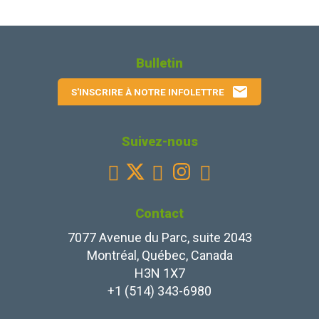
Bulletin
email
S'INSCRIRE À NOTRE INFOLETTRE
Suivez-nous
Facebook
Youtube
Instagram
Linkedin



Contact
7077 Avenue du Parc, suite 2043
Montréal, Québec, Canada
H3N 1X7
+1 (514) 343-6980