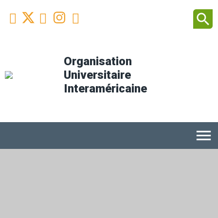
Facebook
Youtube
Instagram
Linkedin
search



Organisation
Universitaire
Interaméricaine
menu