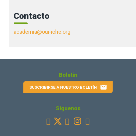
Contacto
academia@oui-iohe.org
Boletín
email
SUSCRIBIRSE A NUESTRO BOLETÍN
Síguenos
Facebook
Youtube
Instagram
Linkedin


