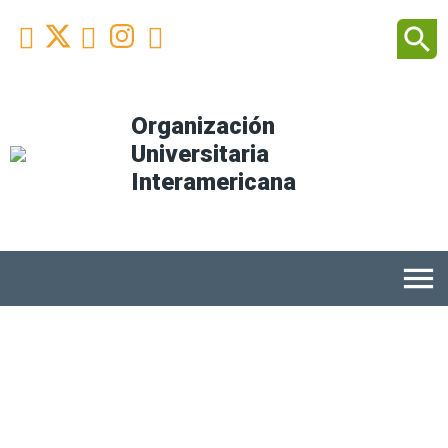
Facebook
Youtube
Instagram
Linkedin
search



Organización
Universitaria
Interamericana
menu