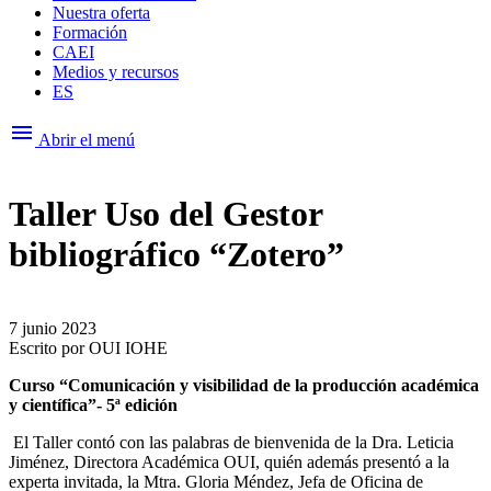
Nuestra oferta
Formación
CAEI
Medios y recursos
ES
menu
Abrir el menú
Taller Uso del Gestor
bibliográfico “Zotero”
7 junio 2023
Escrito por
OUI IOHE
Curso “Comunicación y visibilidad de la producción académica
y científica”- 5ª edición
El Taller contó con las palabras de bienvenida de la Dra. Leticia
Jiménez, Directora Académica OUI, quién además presentó a la
experta invitada, la Mtra. Gloria Méndez, Jefa de Oficina de