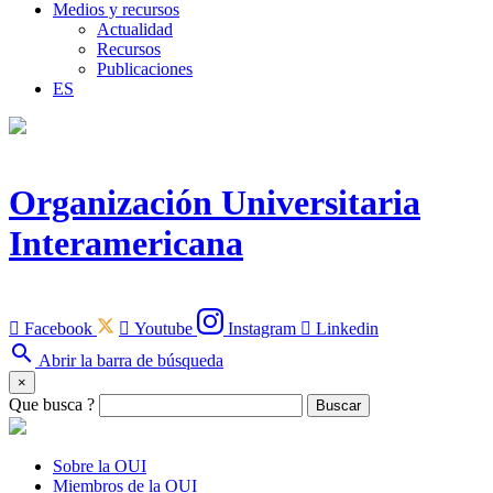
Medios y recursos
Actualidad
Recursos
Publicaciones
ES
Organización Universitaria
Interamericana

Facebook

Youtube
Instagram

Linkedin
search
Abrir la barra de búsqueda
×
Que busca ?
Buscar
Sobre la OUI
Miembros de la OUI