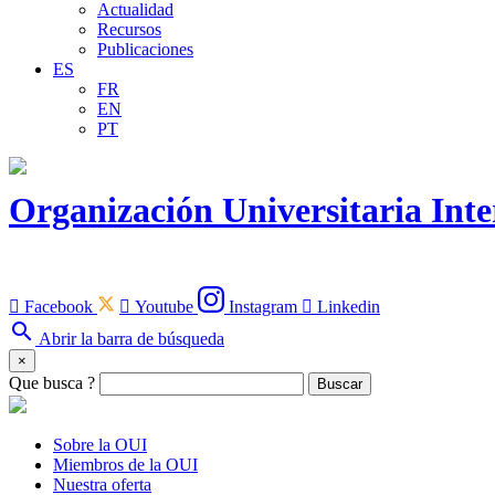
Actualidad
Recursos
Publicaciones
ES
FR
EN
PT
Organización Universitaria Int

Facebook

Youtube
Instagram

Linkedin
search
Abrir la barra de búsqueda
×
Que busca ?
Buscar
Sobre la OUI
Miembros de la OUI
Nuestra oferta