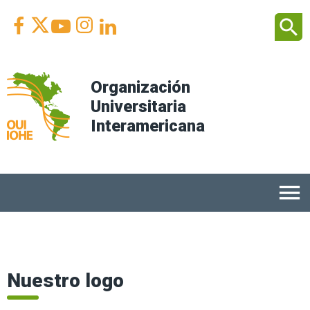
Facebook
Youtube
Instagram
Linkedin
search



Organización
Universitaria
Interamericana
menu
Nuestro logo