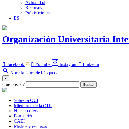
Actualidad
Recursos
Publicaciones
ES
Organización Universitaria Int

Facebook

Youtube
Instagram

Linkedin
search
Abrir la barra de búsqueda
×
Que busca ?
Buscar
Sobre la OUI
Miembros de la OUI
Nuestra oferta
Formación
CAEI
Medios y recursos