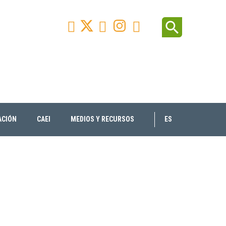
Facebook
Youtube
Instagram
Linkedin
search



ACIÓN
CAEI
MEDIOS Y RECURSOS
ES