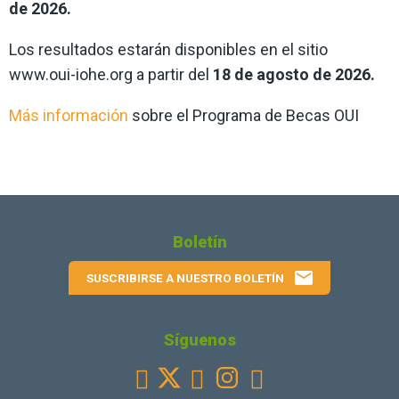
de 2026.
Los resultados estarán disponibles en el sitio
www.oui-iohe.org
a partir del
18 de agosto
de 2026
.
Más información
sobre el Programa de Becas OUI
Boletín
email
SUSCRIBIRSE A NUESTRO BOLETÍN
Síguenos
Facebook
Youtube
Instagram
Linkedin


