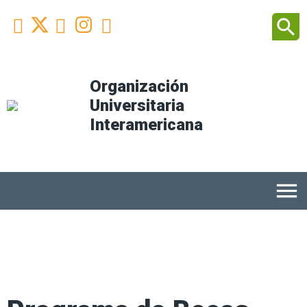
Facebook
Youtube
Instagram
Linkedin
search



Organización
Universitaria
Interamericana
menu