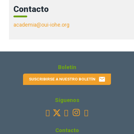
Contacto
academia@oui-iohe.org
Boletín
email
SUSCRIBIRSE A NUESTRO BOLETÍN
Síguenos
Facebook
Youtube
Instagram
Linkedin



Contacto