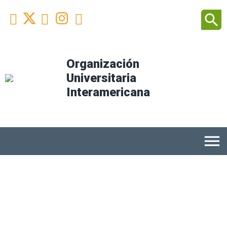
Facebook
Youtube
Instagram
Linkedin
search



Organización
Universitaria
Interamericana
menu