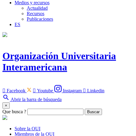
Medios y recursos
Actualidad
Recursos
Publicaciones
ES
Organización Universitaria
Interamericana

Facebook

Youtube
Instagram

Linkedin
search
Abrir la barra de búsqueda
×
Que busca ?
Buscar
Sobre la OUI
Miembros de la OUI