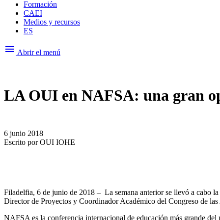
Formación
CAEI
Medios y recursos
ES
menu
Abrir el menú
LA OUI en NAFSA: una gran op
6 junio 2018
Escrito por
OUI IOHE
Filadelfia, 6 de junio de 2018 – La semana anterior se llevó a cabo 
Director de Proyectos y Coordinador Académico del Congreso de las 
NAFSA es la conferencia internacional de educación más grande del 