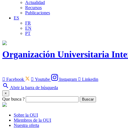
Actualidad
Recursos
Publicaciones
ES
FR
EN
PT
Organización Universitaria Int

Facebook

Youtube
Instagram

Linkedin
search
Abrir la barra de búsqueda
×
Que busca ?
Buscar
Sobre la OUI
Miembros de la OUI
Nuestra oferta