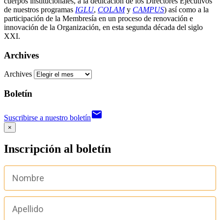
cuerpos institucionales, a la dedicación de los Directores Ejecutivos
de nuestros programas
IGLU
,
COLAM
y
CAMPUS
) así como a la
participación de la Membresía en un proceso de renovación e
innovación de la Organización, en esta segunda década del siglo
XXI.
Archives
Archives
Boletín
email
Suscribirse a nuestro boletín
×
Inscripción al boletín