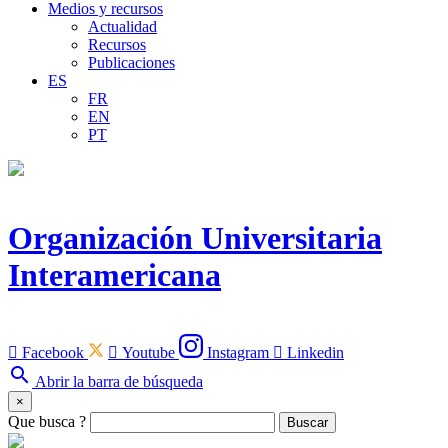
Medios y recursos
Actualidad
Recursos
Publicaciones
ES
FR
EN
PT
Organización Universitaria
Interamericana

Facebook

Youtube
Instagram

Linkedin
search
Abrir la barra de búsqueda
×
Que busca ?
Buscar