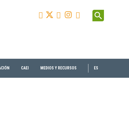
Facebook
Youtube
Instagram
Linkedin
search



ACIÓN
CAEI
MEDIOS Y RECURSOS
ES