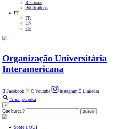
Recursos
Publications
PT
FR
EN
ES
Organização Universitária
Interamericana

Facebook

Youtube
Instagram

Linkedin
search
Abra pesquisa
×
Que busca ?
Buscar
Sobre a OUI