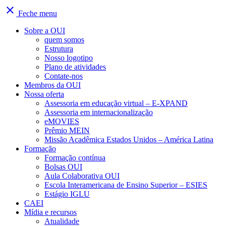
close
Feche menu
Sobre a OUI
quem somos
Estrutura
Nosso logotipo
Plano de atividades
Contate-nos
Membros da OUI
Nossa oferta
Assessoria em educação virtual – E-XPAND
Assessoria em internacionalização
eMOVIES
Prêmio MEIN
Missão Acadêmica Estados Unidos – América Latina
Formação
Formação contínua
Bolsas OUI
Aula Colaborativa OUI
Escola Interamericana de Ensino Superior – ESIES
Estágio IGLU
CAEI
Mídia e recursos
Atualidade