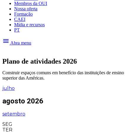
Membros da OUI
Nossa oferta
Formação
CAEI
Mídia e recursos
PT
menu
Abra menu
Plano de atividades 2026
Construir espaços comuns em benefício das instituições de ensino
superior das Américas.
julho
agosto 2026
setembro
SEG
TER