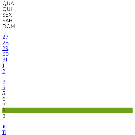
QUA
QUI
SEX
SAB
DOM
27
28
29
30
31
1
2
3
4
5
6
7
8
9
10
11