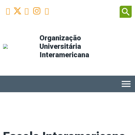
Facebook
Youtube
Instagram
Linkedin
search



Organização
Universitária
Interamericana
menu