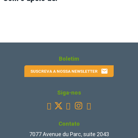
Boletim
email
SUSCREVA A NOSSA NEWSLETTER
Siga-nos
Facebook
Youtube
Instagram
Linkedin



Contato
7077 Avenue du Parc, suite 2043