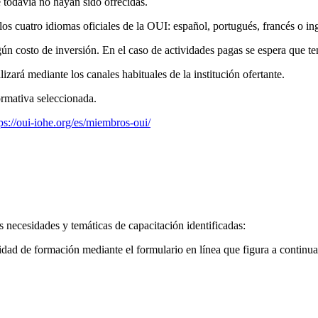
 todavía no hayan sido ofrecidas.
s cuatro idiomas oficiales de la OUI: español, portugués, francés o ing
ún costo de inversión. En el caso de actividades pagas se espera que ten
izará mediante los canales habituales de la institución ofertante.
ormativa seleccionada.
ps://oui-iohe.org/es/miembros-oui/
s necesidades y temáticas de capacitación identificadas:
idad de formación mediante el formulario en línea que figura a continuac