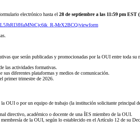
ormulario electrónico hasta el
28 de septiembre a las 11:59 pm EST 
ZcJbL5JhRI3fHaMNtCjc6ik_R-MrX2BCQ/viewform
as.
mativas que serán publicadas y promocionadas por la OUI entre toda su
e las actividades formativas.
de sus diferentes plataformas y medios de comunicación.
el primer trimestre de 2026.
a OUI o por un equipo de trabajo (la institución solicitante principal 
onal directivo, académico o docente de una ÍES miembro de la OUI.
 membresía de la OUI, según lo establecido en el Artículo 12 de su Decl