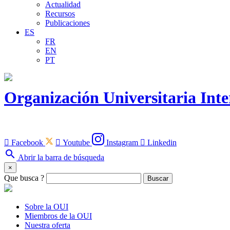
Actualidad
Recursos
Publicaciones
ES
FR
EN
PT
Organización Universitaria Int

Facebook

Youtube
Instagram

Linkedin
search
Abrir la barra de búsqueda
×
Que busca ?
Buscar
Sobre la OUI
Miembros de la OUI
Nuestra oferta