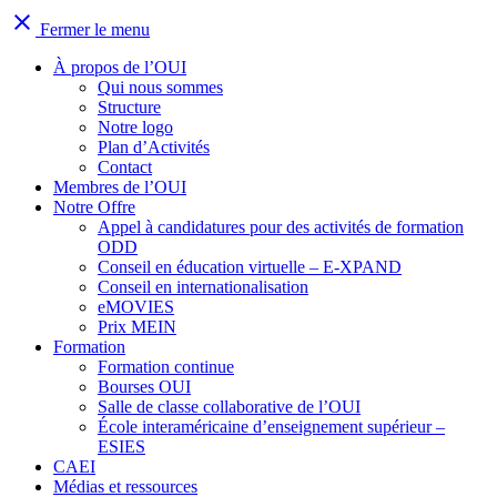
close
Fermer le menu
À propos de l’OUI
Qui nous sommes
Structure
Notre logo
Plan d’Activités
Contact
Membres de l’OUI
Notre Offre
Appel à candidatures pour des activités de formation
ODD
Conseil en éducation virtuelle – E-XPAND
Conseil en internationalisation
eMOVIES
Prix MEIN
Formation
Formation continue
Bourses OUI
Salle de classe collaborative de l’OUI
École interaméricaine d’enseignement supérieur –
ESIES
CAEI
Médias et ressources