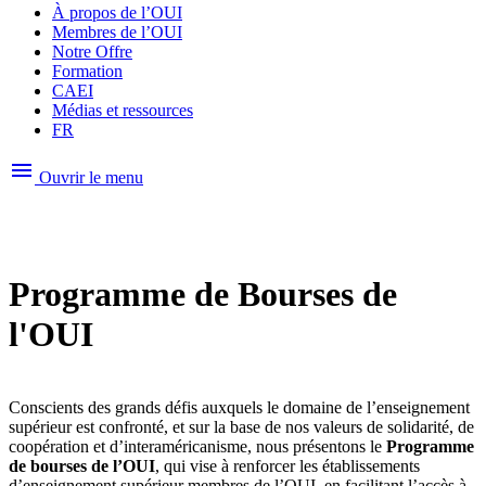
À propos de l’OUI
Membres de l’OUI
Notre Offre
Formation
CAEI
Médias et ressources
FR
menu
Ouvrir le menu
Programme de Bourses de
l'OUI
Conscients des grands défis auxquels le domaine de l’enseignement
supérieur est confronté, et sur la base de nos valeurs de solidarité, de
coopération et d’interaméricanisme, nous présentons le
Programme
de bourses de l’OUI
, qui vise à renforcer les établissements
d’enseignement supérieur membres de l’OUI, en facilitant l’accès à