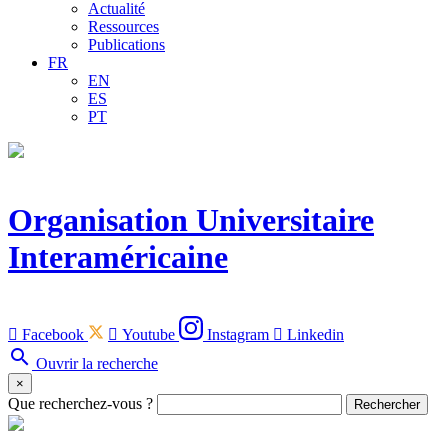
Actualité
Ressources
Publications
FR
EN
ES
PT
Organisation Universitaire
Interaméricaine

Facebook

Youtube
Instagram

Linkedin
search
Ouvrir la recherche
×
Que recherchez-vous ?
Rechercher