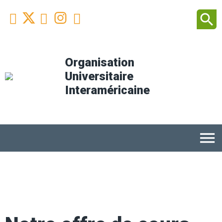
Facebook
Youtube
Instagram
Linkedin
search



Organisation
Universitaire
Interaméricaine
menu