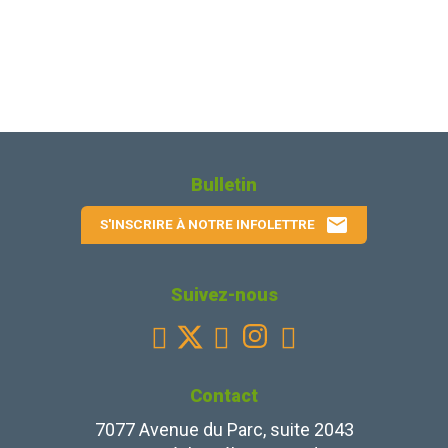
Bulletin
email
S'INSCRIRE À NOTRE INFOLETTRE
Suivez-nous
Facebook
Youtube
Instagram
Linkedin



Contact
7077 Avenue du Parc, suite 2043