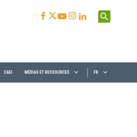
Facebook
Youtube
Instagram
Linkedin
search



CAEI
MÉDIAS ET RESSOURCES
FR