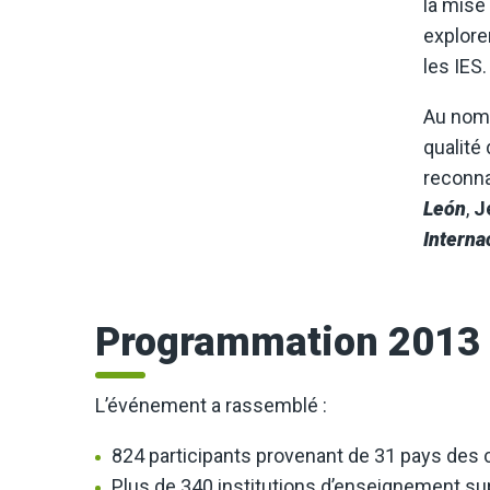
la mise
explore
les IES.
Au nom 
qualité
reconnai
León
,
J
Interna
Programmation 2013
L’événement a rassemblé :
824 participants provenant de 31 pays des 
Plus de 340 institutions d’enseignement sup