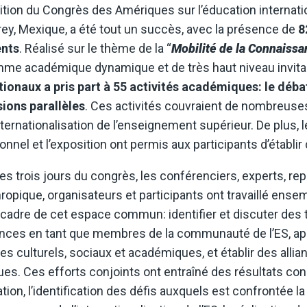
édition du Congrès des Amériques sur l’éducation internati
ey, Mexique, a été tout un succès, avec la présence de
8
ents
. Réalisé sur le thème de la “
Mobilité de la Connaissa
me académique dynamique et de très haut niveau invitait 
tionaux a pris part à 55 activités académiques: le débat 
sions parallèles
. Ces activités couvraient de nombreuse
internationalisation de l’enseignement supérieur. De plus
ionnel et l’exposition ont permis aux participants d’établi
les trois jours du congrès, les conférenciers, experts, re
hropique, organisateurs et participants ont travaillé ense
 cadre de cet espace commun: identifier et discuter de
nces en tant que membres de la communauté de l’ES, app
es culturels, sociaux et académiques, et établir des allia
es. Ces efforts conjoints ont entraîné des résultats conc
tion, l’identification des défis auxquels est confrontée l