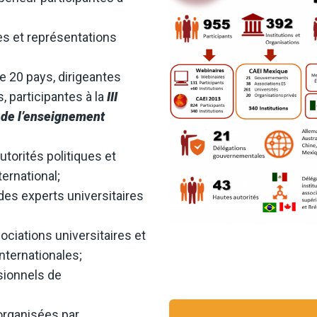
es et représentations
 20 pays, dirigeantes
, participantes à la
III
 de l’enseignement
torités politiques et
ternational;
 des experts universitaires
ciations universitaires et
nternationales;
sionnels de
rganisées par