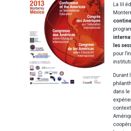
La III 
Monterr
contin
program
interna
les ses
pour l’
institut
Durant 
philant
dans le
expérie
context
Amériqu
coopéra