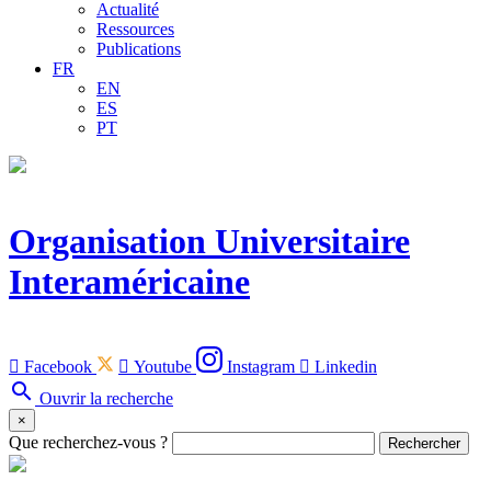
Actualité
Ressources
Publications
FR
EN
ES
PT
Organisation Universitaire
Interaméricaine

Facebook

Youtube
Instagram

Linkedin
search
Ouvrir la recherche
×
Que recherchez-vous ?
Rechercher