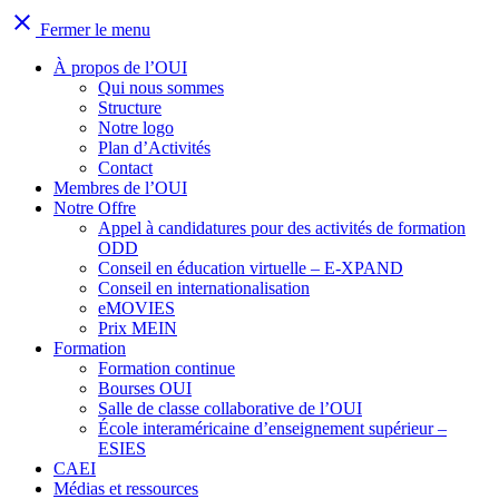
close
Fermer le menu
À propos de l’OUI
Qui nous sommes
Structure
Notre logo
Plan d’Activités
Contact
Membres de l’OUI
Notre Offre
Appel à candidatures pour des activités de formation
ODD
Conseil en éducation virtuelle – E-XPAND
Conseil en internationalisation
eMOVIES
Prix MEIN
Formation
Formation continue
Bourses OUI
Salle de classe collaborative de l’OUI
École interaméricaine d’enseignement supérieur –
ESIES
CAEI
Médias et ressources