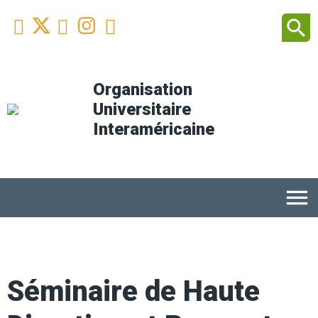
Facebook
Youtube
Instagram
Linkedin
search



Organisation
Universitaire
Interaméricaine
menu
Séminaire de Haute