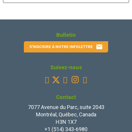
Bulletin
email
S'INSCRIRE À NOTRE INFOLETTRE
Suivez-nous
Facebook
Youtube
Instagram
Linkedin



Contact
7077 Avenue du Parc, suite 2043
Montréal, Québec, Canada
H3N 1X7
+1 (514) 343-6980