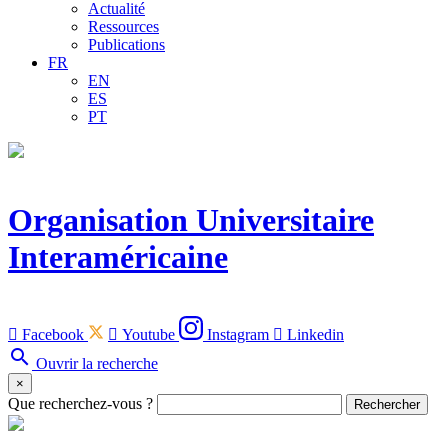
Actualité
Ressources
Publications
FR
EN
ES
PT
Organisation Universitaire
Interaméricaine

Facebook

Youtube
Instagram

Linkedin
search
Ouvrir la recherche
×
Que recherchez-vous ?
Rechercher