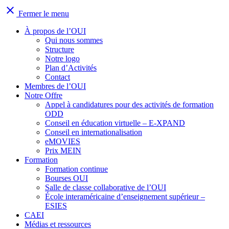
close
Fermer le menu
À propos de l’OUI
Qui nous sommes
Structure
Notre logo
Plan d’Activités
Contact
Membres de l’OUI
Notre Offre
Appel à candidatures pour des activités de formation
ODD
Conseil en éducation virtuelle – E-XPAND
Conseil en internationalisation
eMOVIES
Prix MEIN
Formation
Formation continue
Bourses OUI
Salle de classe collaborative de l’OUI
École interaméricaine d’enseignement supérieur –
ESIES
CAEI
Médias et ressources