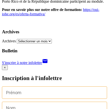
Porto Rico et de la République dominicaine participent au module.
Pour en savoir plus sur notre offre de formation:
https://oui-
iohe.org/es/oferta-formativa/
Archives
Archives
Bulletin
email
S'inscrire à notre infolettre
×
Inscription à l'infolettre