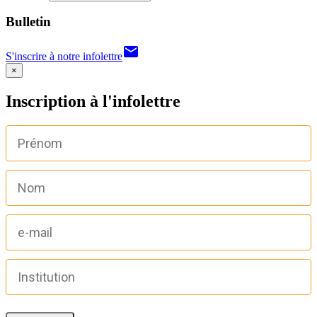
Bulletin
email
S'inscrire à notre infolettre
×
Inscription à l'infolettre