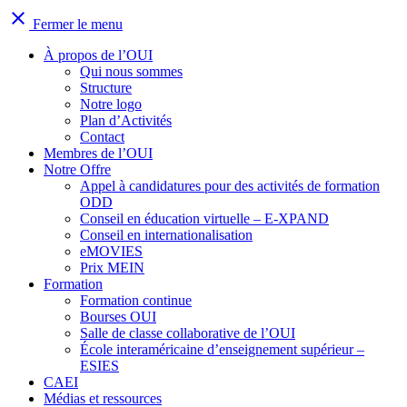
close
Fermer le menu
À propos de l’OUI
Qui nous sommes
Structure
Notre logo
Plan d’Activités
Contact
Membres de l’OUI
Notre Offre
Appel à candidatures pour des activités de formation
ODD
Conseil en éducation virtuelle – E-XPAND
Conseil en internationalisation
eMOVIES
Prix MEIN
Formation
Formation continue
Bourses OUI
Salle de classe collaborative de l’OUI
École interaméricaine d’enseignement supérieur –
ESIES
CAEI
Médias et ressources