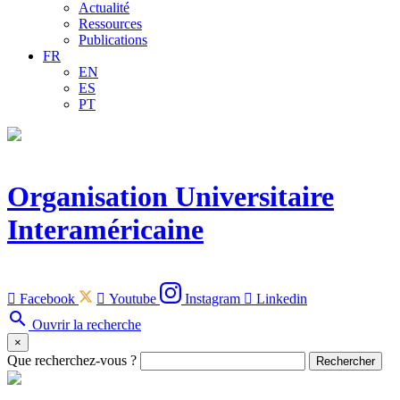
Actualité
Ressources
Publications
FR
EN
ES
PT
Organisation Universitaire
Interaméricaine

Facebook

Youtube
Instagram

Linkedin
search
Ouvrir la recherche
×
Que recherchez-vous ?
Rechercher