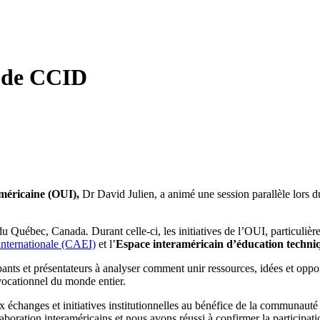
e de CCID
américaine (OUI),
Dr David Julien, a animé une session parallèle lors 
du Québec, Canada
.
Durant celle-ci, les initiatives de l’OUI, particuli
internationale (CAEI)
et l’
Espace interaméricain d’éducation techn
ipants et présentateurs à analyser comment unir ressources, idées et opp
vocationnel du monde entier.
 échanges et initiatives institutionnelles au bénéfice de la communauté
aboration interaméricains et nous avons réussi à confirmer la participat