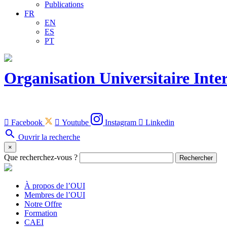
Publications
FR
EN
ES
PT
Organisation Universitaire Inte

Facebook

Youtube
Instagram

Linkedin
search
Ouvrir la recherche
×
Que recherchez-vous ?
Rechercher
À propos de l’OUI
Membres de l’OUI
Notre Offre
Formation
CAEI