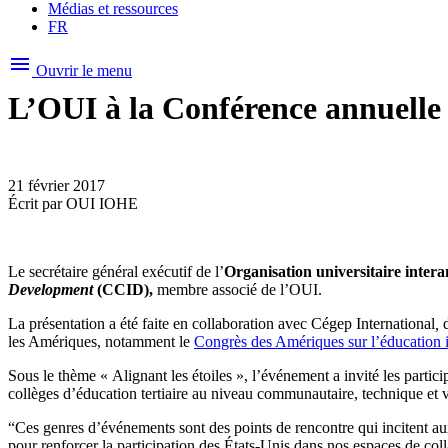
Médias et ressources
FR
menu
Ouvrir le menu
L’OUI à la Conférence annuell
21 février 2017
Écrit par
OUI IOHE
Le secrétaire général exécutif de l’
Organisation universitaire inter
Development
(CCID),
membre associé de l’OUI.
La présentation a été faite en collaboration avec Cégep International
,
les Amériques, notamment le
Congrès des Amériques sur l’éducation 
Sous le thème « Alignant les étoiles », l’événement a invité les partic
collèges d’éducation tertiaire au niveau communautaire, technique et 
“Ces genres d’événements sont des points de rencontre qui incitent aux
pour renforcer la participation des États-Unis dans nos espaces de coll