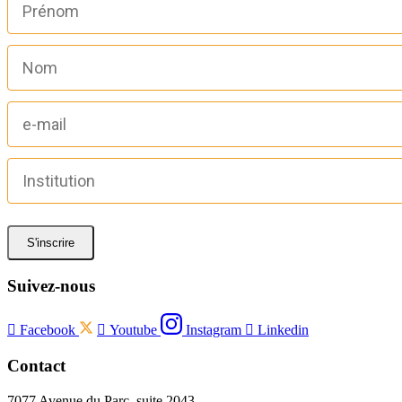
S'inscrire
Suivez-nous

Facebook

Youtube
Instagram

Linkedin
Contact
7077 Avenue du Parc, suite 2043