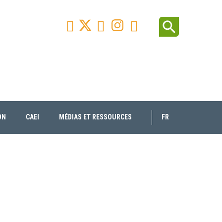
Facebook
Youtube
Instagram
Linkedin
search



ON
CAEI
MÉDIAS ET RESSOURCES
FR