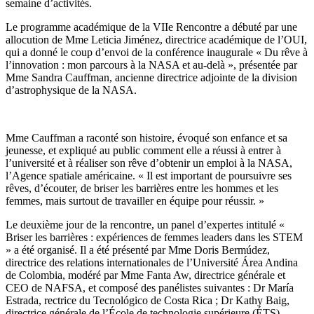
semaine d’activités.
Le programme académique de la VIIe Rencontre a débuté par une
allocution de Mme Leticia Jiménez, directrice académique de l’OUI,
qui a donné le coup d’envoi de la conférence inaugurale « Du rêve à
l’innovation : mon parcours à la NASA et au-delà », présentée par
Mme Sandra Cauffman, ancienne directrice adjointe de la division
d’astrophysique de la NASA.
Mme Cauffman a raconté son histoire, évoqué son enfance et sa
jeunesse, et expliqué au public comment elle a réussi à entrer à
l’université et à réaliser son rêve d’obtenir un emploi à la NASA,
l’Agence spatiale américaine. « Il est important de poursuivre ses
rêves, d’écouter, de briser les barrières entre les hommes et les
femmes, mais surtout de travailler en équipe pour réussir. »
Le deuxième jour de la rencontre, un panel d’expertes intitulé «
Briser les barrières : expériences de femmes leaders dans les STEM
» a été organisé. Il a été présenté par Mme Doris Bermúdez,
directrice des relations internationales de l’Université Área Andina
de Colombia, modéré par Mme Fanta Aw, directrice générale et
CEO de NAFSA, et composé des panélistes suivantes : Dr María
Estrada, rectrice du Tecnológico de Costa Rica ; Dr Kathy Baig,
directrice générale de l’École de technologie supérieure (ÉTS),