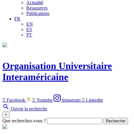
Actualité
Ressources
Publications
FR
EN
ES
PT
Organisation Universitaire
Interaméricaine

Facebook

Youtube
Instagram

Linkedin
search
Ouvrir la recherche
×
Que recherchez-vous ?
Rechercher