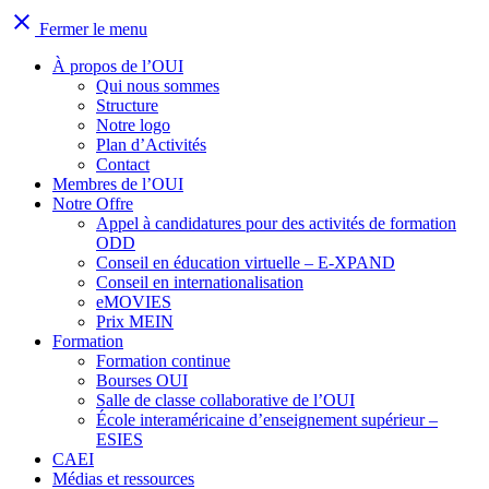
close
Fermer le menu
À propos de l’OUI
Qui nous sommes
Structure
Notre logo
Plan d’Activités
Contact
Membres de l’OUI
Notre Offre
Appel à candidatures pour des activités de formation
ODD
Conseil en éducation virtuelle – E-XPAND
Conseil en internationalisation
eMOVIES
Prix MEIN
Formation
Formation continue
Bourses OUI
Salle de classe collaborative de l’OUI
École interaméricaine d’enseignement supérieur –
ESIES
CAEI
Médias et ressources