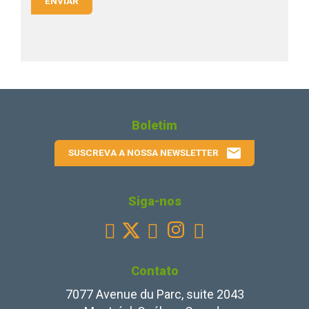
ENVIAR
Boletim
email
SUSCREVA A NOSSA NEWSLETTER
Siga-nos
Facebook
Youtube
Instagram
Linkedin



Contato
7077 Avenue du Parc, suite 2043