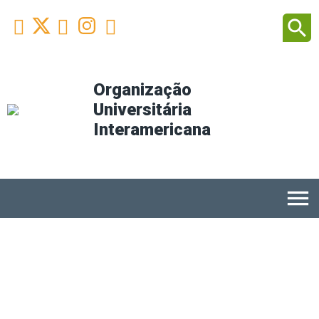
Facebook
Youtube
Instagram
Linkedin
search



Organização
Universitária
Interamericana
menu