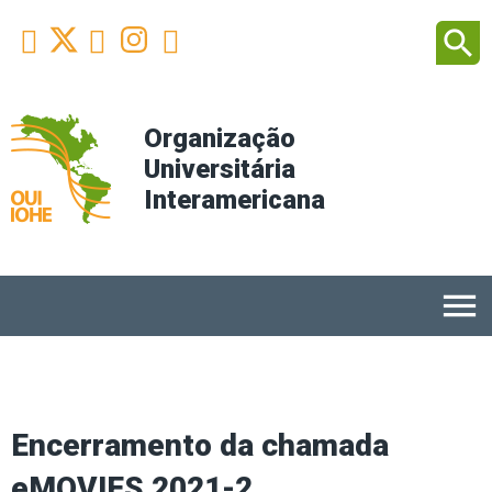
Facebook
Youtube
Instagram
Linkedin
search



Organização
Universitária
Interamericana
menu
Encerramento da chamada
eMOVIES 2021-2