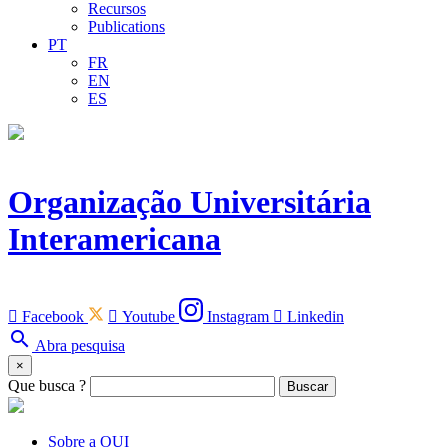
Recursos
Publications
PT
FR
EN
ES
Organização Universitária
Interamericana

Facebook

Youtube
Instagram

Linkedin
search
Abra pesquisa
×
Que busca ?
Buscar
Sobre a OUI