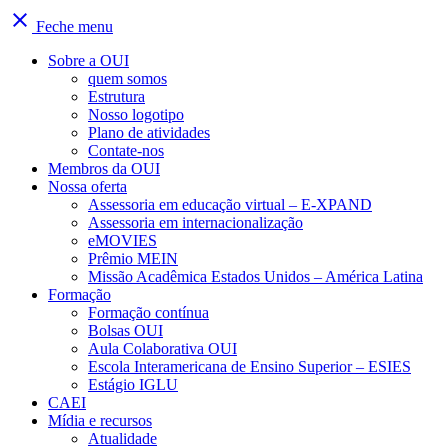
close
Feche menu
Sobre a OUI
quem somos
Estrutura
Nosso logotipo
Plano de atividades
Contate-nos
Membros da OUI
Nossa oferta
Assessoria em educação virtual – E-XPAND
Assessoria em internacionalização
eMOVIES
Prêmio MEIN
Missão Acadêmica Estados Unidos – América Latina
Formação
Formação contínua
Bolsas OUI
Aula Colaborativa OUI
Escola Interamericana de Ensino Superior – ESIES
Estágio IGLU
CAEI
Mídia e recursos
Atualidade