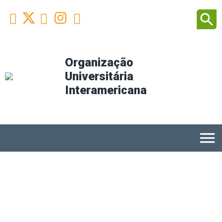
Facebook
Youtube
Instagram
Linkedin
search



Organização
Universitária
Interamericana
menu