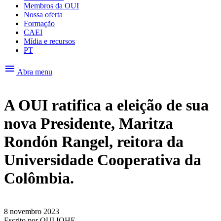
Membros da OUI
Nossa oferta
Formação
CAEI
Mídia e recursos
PT
menu
Abra menu
A OUI ratifica a eleição de sua
nova Presidente, Maritza
Rondón Rangel, reitora da
Universidade Cooperativa da
Colômbia.
8 novembro 2023
Escrito por
OUI IOHE