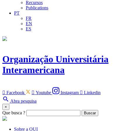
Recursos
Publications
PT
FR
EN
ES
Organização Universitária
Interamericana

Facebook

Youtube
Instagram

Linkedin
search
Abra pesquisa
×
Que busca ?
Buscar
Sobre a OUI