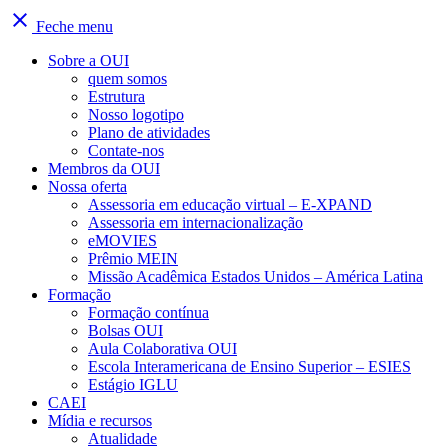
close
Feche menu
Sobre a OUI
quem somos
Estrutura
Nosso logotipo
Plano de atividades
Contate-nos
Membros da OUI
Nossa oferta
Assessoria em educação virtual – E-XPAND
Assessoria em internacionalização
eMOVIES
Prêmio MEIN
Missão Acadêmica Estados Unidos – América Latina
Formação
Formação contínua
Bolsas OUI
Aula Colaborativa OUI
Escola Interamericana de Ensino Superior – ESIES
Estágio IGLU
CAEI
Mídia e recursos
Atualidade