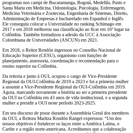
programas nos campi de Bucaramanga, Bogotá, Medellín, Pasto e
Santa Marta em Medicina, Odontologia, Psicologia, Enfermagem,
Medicina Veterinária e Zootecnia, Engenharia de Sistemas, Direito,
Administração de Empresas e bacharelado em Espanhol e Inglês.
Ele conseguiu colocar a Universidade no ranking Schimago em
2017 e em 2018 melhorou sua classificação ao ficar em 16º lugar na
Colômbia. Também formalizou a adesão da UCC à Associação
Colombiana de Universidades (ASCUN) em 2021.
Em 2018, o Reitor Rendón ingressou no Conselho Nacional de
Educação Superior (CESU), organismo com funções de
planejamento, assessoria, coordenação e recomendação para o
ensino superior na Colômbia.
Da reitoria e junto à OUI, ocupou o cargo de Vice-Presidente
Regional da OUI-Colômbia de 2019 a 2023 e foi a primeira mulher
a assumir a Vice-Presidente Regional da OUI-Colômbia em 2019.
Agora, marcando novamente a história ao ser a primeira presidente
da OUI na Colômbia em 43 anos de vida institucional, e a segunda
mulher a presidir a OUI neste período 2023-2025.
Em seu discurso de posse durante a Assembleia Geral dos membros
da OUI, a Reitora Maritza Rondón Rangel expressou: “Um dos
nossos objetivos é fortalecer os laços entre a América Latina, o
Caribe e a região norte-americana. Acreditamos que a colaboração