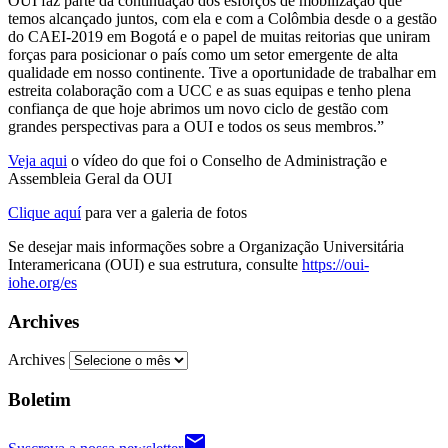
OUI faz parte da continuação dos esforços de mobilização que
temos alcançado juntos, com ela e com a Colômbia desde o a gestão
do CAEI-2019 em Bogotá e o papel de muitas reitorias que uniram
forças para posicionar o país como um setor emergente de alta
qualidade em nosso continente. Tive a oportunidade de trabalhar em
estreita colaboração com a UCC e as suas equipas e tenho plena
confiança de que hoje abrimos um novo ciclo de gestão com
grandes perspectivas para a OUI e todos os seus membros.”
Veja aqui
o vídeo do que foi o Conselho de Administração e
Assembleia Geral da OUI
Clique aquí
para ver a galeria de fotos
Se desejar mais informações sobre a Organização Universitária
Interamericana (OUI) e sua estrutura, consulte
https://oui-
iohe.org/es
Archives
Archives
Boletim
email