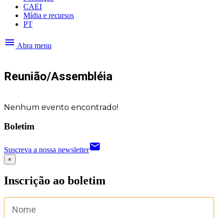
CAEI
Mídia e recursos
PT
menu
Abra menu
Reunião/Assembléia
Nenhum evento encontrado!
Boletim
email
Suscreva a nossa newsletter
×
Inscrição ao boletim