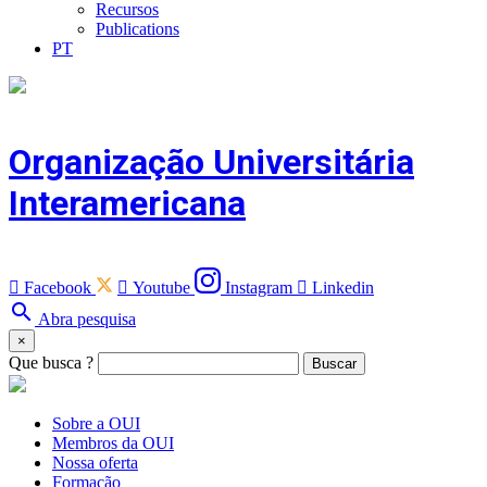
Recursos
Publications
PT
Organização Universitária
Interamericana

Facebook

Youtube
Instagram

Linkedin
search
Abra pesquisa
×
Que busca ?
Buscar
Sobre a OUI
Membros da OUI
Nossa oferta
Formação