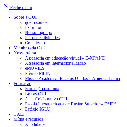
close
Feche menu
Sobre a OUI
quem somos
Estrutura
Nosso logotipo
Plano de atividades
Contate-nos
Membros da OUI
Nossa oferta
Assessoria em educação virtual – E-XPAND
Assessoria em internacionalização
eMOVIES
Prêmio MEIN
Missão Acadêmica Estados Unidos – América Latina
Formação
Formação contínua
Bolsas OUI
Aula Colaborativa OUI
Escola Interamericana de Ensino Superior – ESIES
Estágio IGLU
CAEI
Mídia e recursos
Atualidade