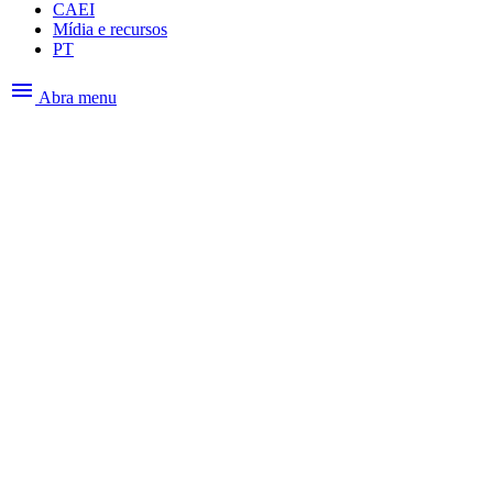
CAEI
Mídia e recursos
PT
menu
Abra menu