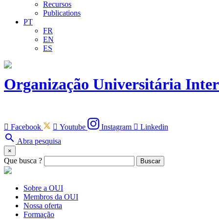
Recursos
Publications
PT
FR
EN
ES
Organização Universitária Inte

Facebook

Youtube
Instagram

Linkedin
search
Abra pesquisa
×
Que busca ?
Buscar
Sobre a OUI
Membros da OUI
Nossa oferta
Formação