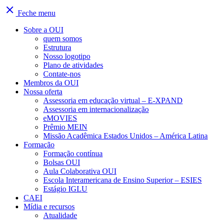
close
Feche menu
Sobre a OUI
quem somos
Estrutura
Nosso logotipo
Plano de atividades
Contate-nos
Membros da OUI
Nossa oferta
Assessoria em educação virtual – E-XPAND
Assessoria em internacionalização
eMOVIES
Prêmio MEIN
Missão Acadêmica Estados Unidos – América Latina
Formação
Formação contínua
Bolsas OUI
Aula Colaborativa OUI
Escola Interamericana de Ensino Superior – ESIES
Estágio IGLU
CAEI
Mídia e recursos
Atualidade