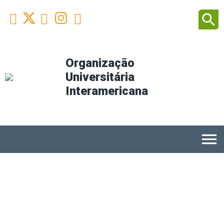
Facebook
Youtube
Instagram
Linkedin
search



Organização
Universitária
Interamericana
menu