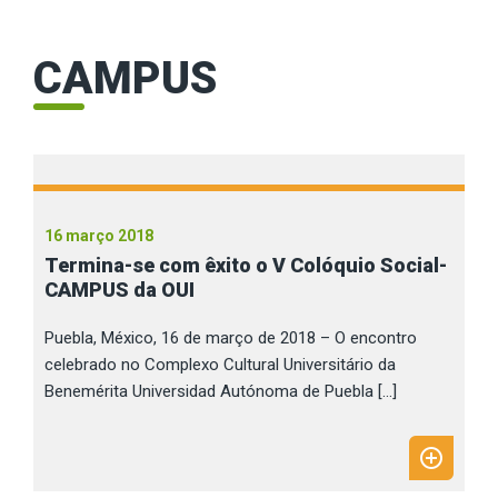
CAMPUS
16 março 2018
Termina-se com êxito o V Colóquio Social-
CAMPUS da OUI
Puebla, México, 16 de março de 2018 – O encontro
celebrado no Complexo Cultural Universitário da
Benemérita Universidad Autónoma de Puebla […]
add_circle_outline
LEIA
MAIS