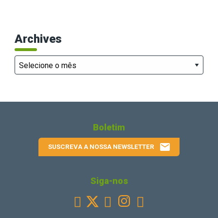
Archives
Archives
Boletim
email
SUSCREVA A NOSSA NEWSLETTER
Siga-nos
Facebook
Youtube
Instagram
Linkedin


