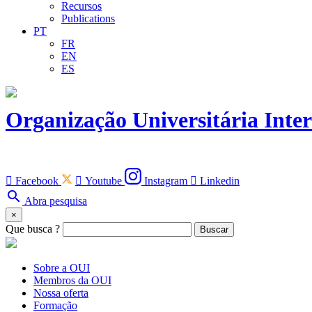
Recursos
Publications
PT
FR
EN
ES
Organização Universitária Inte

Facebook

Youtube
Instagram

Linkedin
search
Abra pesquisa
×
Que busca ?
Buscar
Sobre a OUI
Membros da OUI
Nossa oferta
Formação