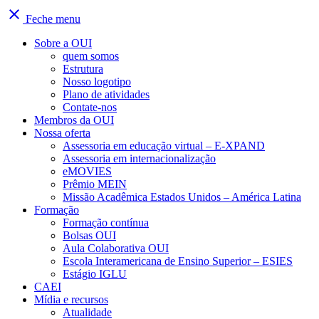
close
Feche menu
Sobre a OUI
quem somos
Estrutura
Nosso logotipo
Plano de atividades
Contate-nos
Membros da OUI
Nossa oferta
Assessoria em educação virtual – E-XPAND
Assessoria em internacionalização
eMOVIES
Prêmio MEIN
Missão Acadêmica Estados Unidos – América Latina
Formação
Formação contínua
Bolsas OUI
Aula Colaborativa OUI
Escola Interamericana de Ensino Superior – ESIES
Estágio IGLU
CAEI
Mídia e recursos
Atualidade