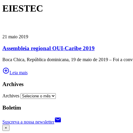
EIESTEC
21 maio 2019
Assembleia regional OUI-Caribe 2019
Boca Chica, República dominicana, 19 de maio de 2019 – Foi a convit
add_circle_outline
Leia mais
Archives
Archives
Boletim
email
Suscreva a nossa newsletter
×