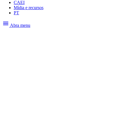
CAEI
Mídia e recursos
PT
menu
Abra menu