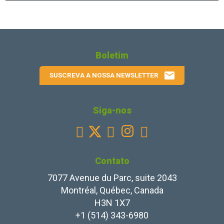
Boletim
email
SUSCREVA A NOSSA NEWSLETTER
Siga-nos
Facebook
Youtube
Instagram
Linkedin



Contato
7077 Avenue du Parc, suite 2043
Montréal, Québec, Canada
H3N 1X7
+1 (514) 343-6980