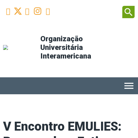
Facebook
Youtube
Instagram
Linkedin
search



Organização
Universitária
Interamericana
menu
V Encontro EMULIES: