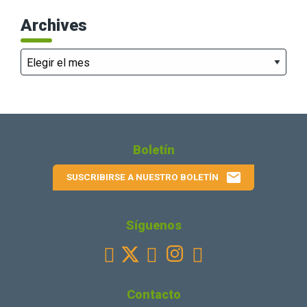
Archives
Archives
Boletín
email
SUSCRIBIRSE A NUESTRO BOLETÍN
Síguenos
Facebook
Youtube
Instagram
Linkedin



Contacto