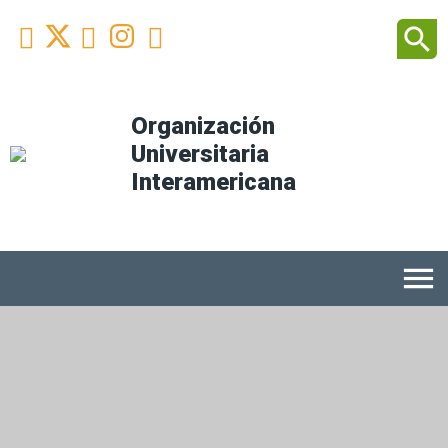
Facebook
Youtube
Instagram
Linkedin
search



Organización
Universitaria
Interamericana
menu