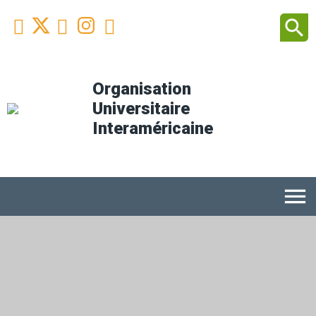
Facebook
Youtube
Instagram
Linkedin
search



Organisation
Universitaire
Interaméricaine
menu