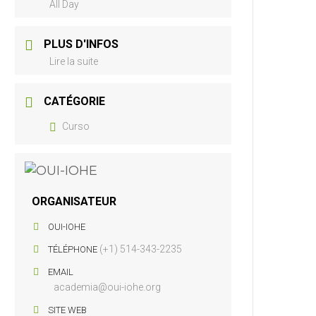
All Day
PLUS D'INFOS
Lire la suite
CATÉGORIE
Curso
ORGANISATEUR
OUI-IOHE
(+1) 514-343-2235
TÉLÉPHONE
EMAIL
academia@oui-iohe.org
SITE WEB