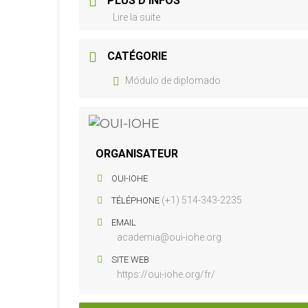
PLUS D'INFOS
Lire la suite
CATÉGORIE
Módulo de diplomado
ORGANISATEUR
OUI-IOHE
(+1) 514-343-2235
TÉLÉPHONE
EMAIL
academia@oui-iohe.org
SITE WEB
https://oui-iohe.org/fr/