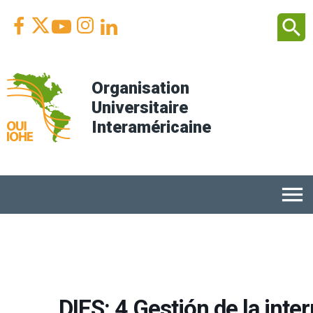
Facebook
Youtube
Instagram
Linkedin
search



Organisation
Universitaire
Interaméricaine
menu
DIES: 4.Gestión de la inte