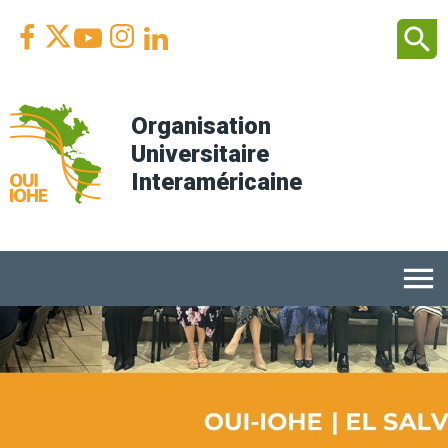
Facebook
Youtube
Instagram
Linkedin
search



Organisation
Universitaire
Interaméricaine
menu