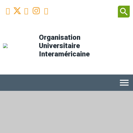
Facebook
Youtube
Instagram
Linkedin
search



Organisation
Universitaire
Interaméricaine
menu