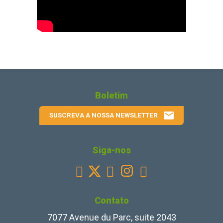
Boletim
email
SUSCREVA A NOSSA NEWSLETTER
Siga-nos
Facebook
Youtube
Instagram
Linkedin



Contato
7077 Avenue du Parc, suite 2043