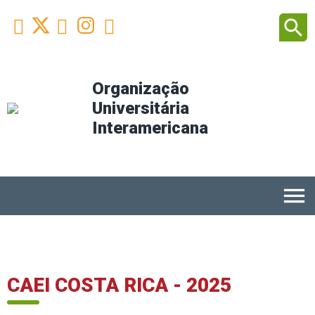
Facebook
Youtube
Instagram
Linkedin
search



Organização
Universitária
Interamericana
menu
CAEI COSTA RICA - 2025