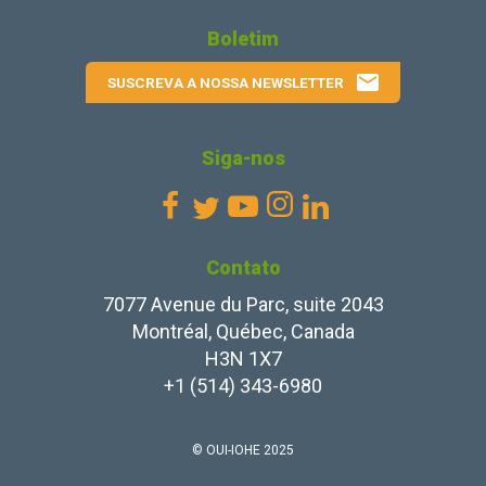
Boletim
email
SUSCREVA A NOSSA NEWSLETTER
Siga-nos
Facebook
Youtube
Instagram
Linkedin
Twitter




Contato
7077 Avenue du Parc, suite 2043
Montréal, Québec, Canada
H3N 1X7
+1 (514) 343-6980
© OUI-IOHE 2025