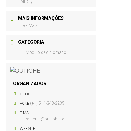
All Day
MAIS INFORMAÇÕES
Leia Mais
CATEGORIA
Módulo de diplomado
ORGANIZADOR
OUI-IOHE
(+1) 514-343-2235
FONE
E-MAIL
academia@oui-iohe.org
WEBSITE