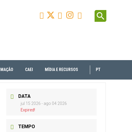
Facebook
Youtube
Instagram
Linkedin
search



RMAÇÃO
CAEI
MÍDIA E RECURSOS
PT
DATA
jul 15 2026
- ago 04 2026
Expired!
TEMPO