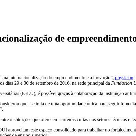
cionalização de empreendimento
das na internacionalização do empreendimento e a inovação”,
physician
s dias 29 e 30 de setembro de 2016, na sede principal da
Fundación U
ersitárias (IGLU), é possível graças à colaboração da instituição anfitri
, considerou que “se trata de uma oportunidade única para seguir fomen
”.
ntre instituições que oferecem carreiras curtas nos setores técnicos 
a OUI aproveitam este espaço consolidado para trabalhar no fortalecime
uições de ensino superior.