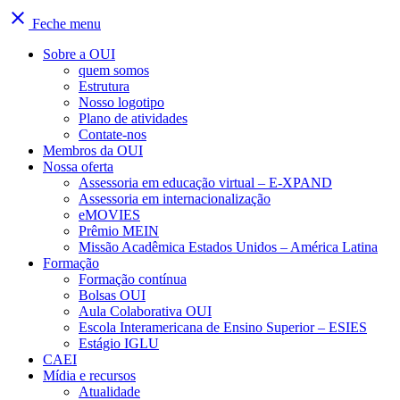
close
Feche menu
Sobre a OUI
quem somos
Estrutura
Nosso logotipo
Plano de atividades
Contate-nos
Membros da OUI
Nossa oferta
Assessoria em educação virtual – E-XPAND
Assessoria em internacionalização
eMOVIES
Prêmio MEIN
Missão Acadêmica Estados Unidos – América Latina
Formação
Formação contínua
Bolsas OUI
Aula Colaborativa OUI
Escola Interamericana de Ensino Superior – ESIES
Estágio IGLU
CAEI
Mídia e recursos
Atualidade