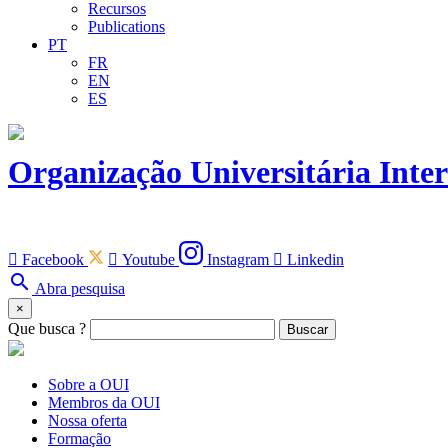
Recursos
Publications
PT
FR
EN
ES
Organização Universitária Inte

Facebook

Youtube
Instagram

Linkedin
search
Abra pesquisa
×
Que busca ?
Buscar
Sobre a OUI
Membros da OUI
Nossa oferta
Formação