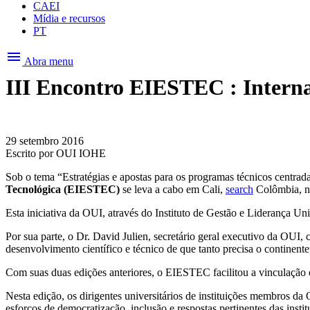
CAEI
Mídia e recursos
PT
menu
Abra menu
III Encontro EIESTEC : Interna
29 setembro 2016
Escrito por
OUI IOHE
Sob o tema “Estratégias e apostas para os programas técnicos centra
Tecnológica (EIESTEC)
se leva a cabo em Cali,
search
Colômbia, no
Esta iniciativa da OUI, através do Instituto de Gestão e Liderança Univ
Por sua parte, o Dr. David Julien, secretário geral executivo da OUI
desenvolvimento científico e técnico de que tanto precisa o continente
Com suas duas edições anteriores, o EIESTEC facilitou a vinculação e
Nesta edição, os dirigentes universitários de instituições membros d
esforços de democratização, inclusão e respostas pertinentes das instit