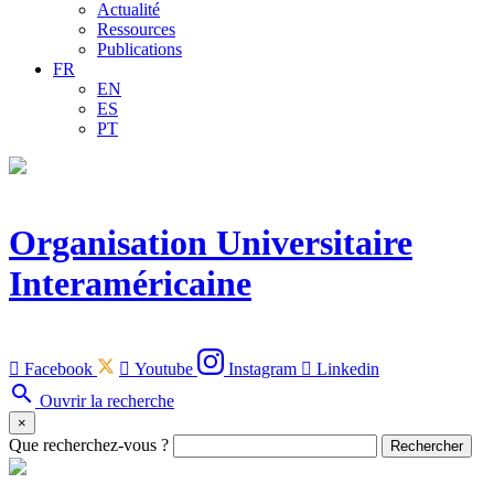
Actualité
Ressources
Publications
FR
EN
ES
PT
Organisation Universitaire
Interaméricaine

Facebook

Youtube
Instagram

Linkedin
search
Ouvrir la recherche
×
Que recherchez-vous ?
Rechercher