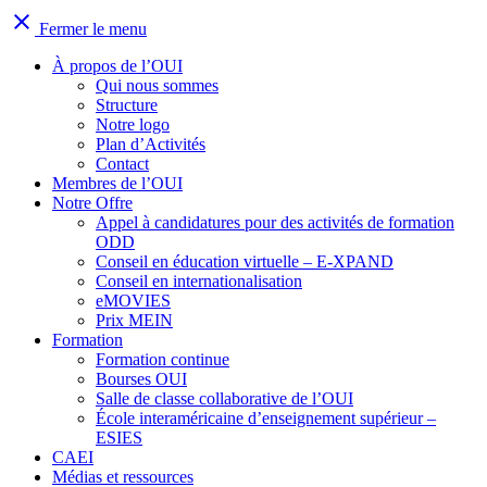
close
Fermer le menu
À propos de l’OUI
Qui nous sommes
Structure
Notre logo
Plan d’Activités
Contact
Membres de l’OUI
Notre Offre
Appel à candidatures pour des activités de formation
ODD
Conseil en éducation virtuelle – E-XPAND
Conseil en internationalisation
eMOVIES
Prix MEIN
Formation
Formation continue
Bourses OUI
Salle de classe collaborative de l’OUI
École interaméricaine d’enseignement supérieur –
ESIES
CAEI
Médias et ressources