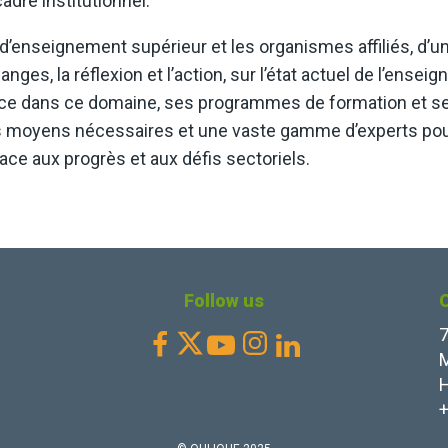
adre institutionnel.
d’enseignement supérieur et les organismes affiliés, d’un 
ges, la réflexion et l’action, sur l’état actuel de l’ense
nce dans ce domaine, ses programmes de formation et ses
r les moyens nécessaires et une vaste gamme d’experts p
face aux progrès et aux défis sectoriels.
Follow us
7
Facebook
Youtube
Instagram
Linkedin



M
+