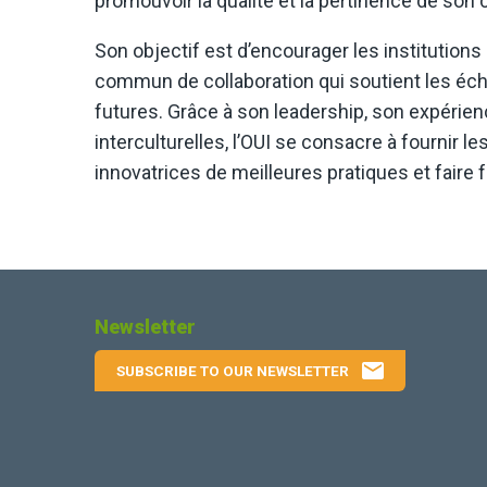
promouvoir la qualité et la pertinence de son c
Son objectif est d’encourager les institutions 
commun de collaboration qui soutient les échan
futures. Grâce à son leadership, son expérie
interculturelles, l’OUI se consacre à fourni
innovatrices de meilleures pratiques et faire 
Newsletter
email
SUBSCRIBE TO OUR NEWSLETTER