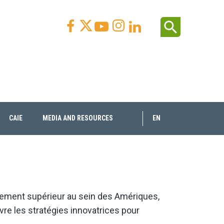
Facebook
Youtube
Instagram
Linkedin
search



CAIE
MEDIA AND RESOURCES
EN
nement supérieur au sein des Amériques,
re les stratégies innovatrices pour