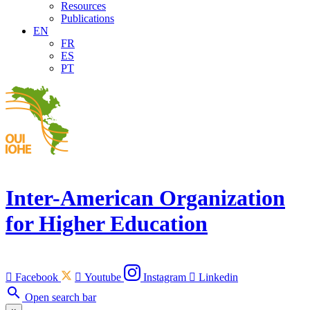
Resources
Publications
EN
FR
ES
PT
Inter-American Organization
for Higher Education

Facebook

Youtube
Instagram

Linkedin
search
Open search bar