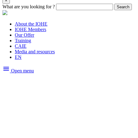
×
What are you looking for ?
Search
About the IOHE
IOHE Members
Our Offer
Training
CAIE
Media and resources
EN
menu
Open menu