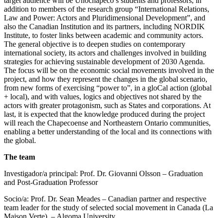
target audience will be Unochapecó’s students and professors, in
addition to members of the research group “International Relations,
Law and Power: Actors and Pluridimensional Development”, and
also the Canadian Institution and its partners, including NORDIK
Institute, to foster links between academic and community actors.
The general objective is to deepen studies on contemporary
international society, its actors and challenges involved in building
strategies for achieving sustainable development of 2030 Agenda.
The focus will be on the economic social movements involved in the
project, and how they represent the changes in the global scenario,
from new forms of exercising “power to”, in a gloCal action (global
+ local), and with values, logics and objectives not shared by the
actors with greater protagonism, such as States and corporations. At
last, it is expected that the knowledge produced during the project
will reach the Chapecoense and Northeastern Ontario communities,
enabling a better understanding of the local and its connections with
the global.
The team
Investigador/a principal: Prof. Dr. Giovanni Olsson – Graduation
and Post-Graduation Professor
Socio/a: Prof. Dr. Sean Meades – Canadian partner and respective
team leader for the study of selected social movement in Canada (La
Maison Verte) – Algoma University.