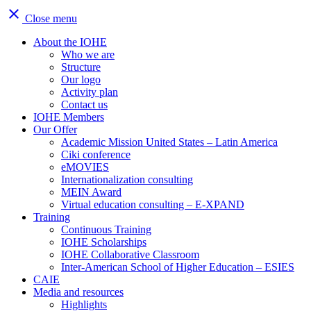
close
Close menu
About the IOHE
Who we are
Structure
Our logo
Activity plan
Contact us
IOHE Members
Our Offer
Academic Mission United States – Latin America
Ciki conference
eMOVIES
Internationalization consulting
MEIN Award
Virtual education consulting – E-XPAND
Training
Continuous Training
IOHE Scholarships
IOHE Collaborative Classroom
Inter-American School of Higher Education – ESIES
CAIE
Media and resources
Highlights